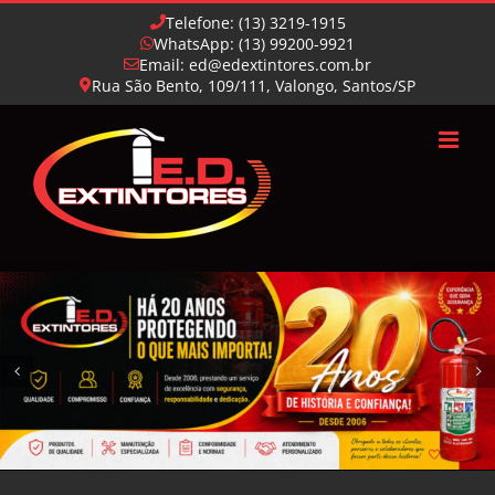
Skip
Telefone: (13) 3219-1915
to
WhatsApp: (13) 99200-9921
content
Email: ed@edextintores.com.br
Rua São Bento, 109/111, Valongo, Santos/SP