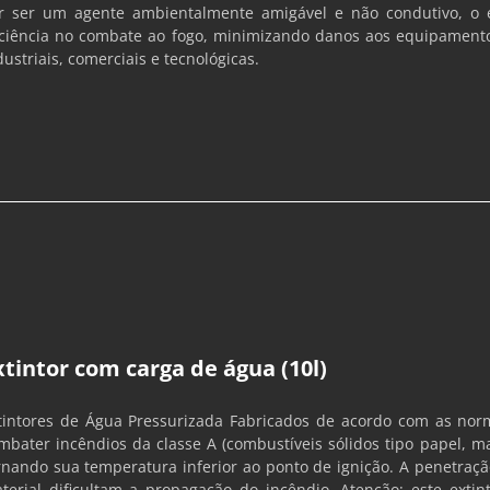
r ser um agente ambientalmente amigável e não condutivo, o ext
iciência no combate ao fogo, minimizando danos aos equipament
dustriais, comerciais e tecnológicas.
xtintor com carga de água (10l)
tintores de Água Pressurizada Fabricados de acordo com as norm
mbater incêndios da classe A (combustíveis sólidos tipo papel, mad
rnando sua temperatura inferior ao ponto de ignição. A penetraç
terial dificultam a propagação do incêndio. Atenção: este exti