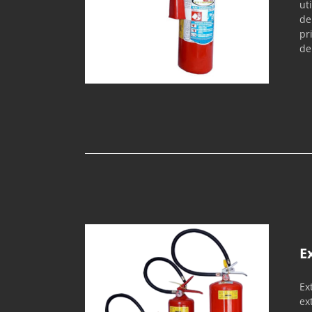
ut
de
pr
de
E
Ex
ex