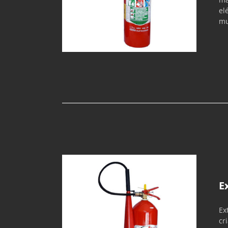
el
mu
E
Ex
cr