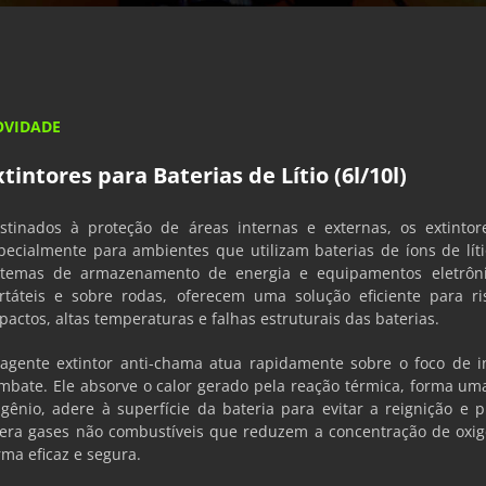
OVIDADE
xtintores para Baterias de Lítio (6l/10l)
stinados à proteção de áreas internas e externas, os extintor
pecialmente para ambientes que utilizam baterias de íons de lítio
stemas de armazenamento de energia e equipamentos eletrôni
rtáteis e sobre rodas, oferecem uma solução eficiente para ris
pactos, altas temperaturas e falhas estruturais das baterias.
agente extintor anti-chama atua rapidamente sobre o foco de 
mbate. Ele absorve o calor gerado pela reação térmica, forma u
igênio, adere à superfície da bateria para evitar a reignição e
bera gases não combustíveis que reduzem a concentração de oxi
rma eficaz e segura.