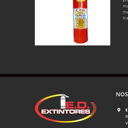
ma
ma
tr
NOS
E
R
V